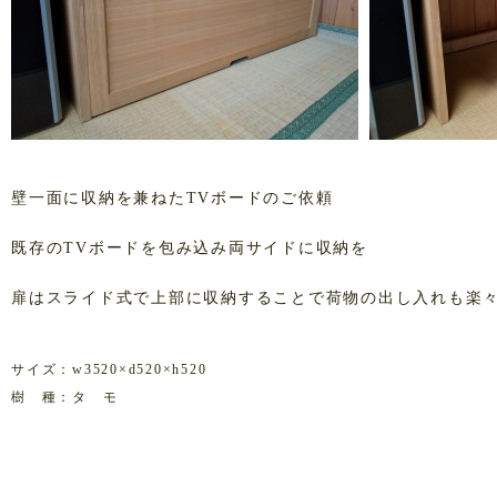
壁一面に収納を兼ねたTVボードのご依頼
既存のTVボードを包み込み両サイドに収納を
扉はスライド式で上部に収納することで荷物の出し入れも楽
サイズ：w3520×d520×h520
樹 種：タ モ