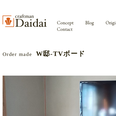
Concept
Blog
Origi
Contact
W邸‐TVボード
Order made