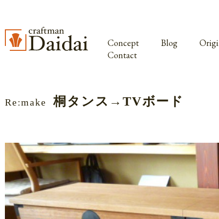
Concept
Blog
Origi
Contact
桐タンス→TVボード
Re:make