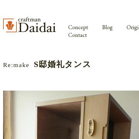
Concept
Blog
Origi
Contact
S邸婚礼タンス
Re:make