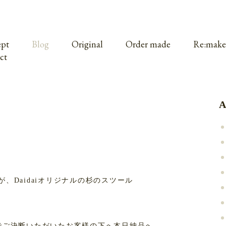
pt
Blog
Original
Order made
Re:make
ct
A
、Daidaiオリジナルの杉のスツール
でご決断いただいたお客様の下へ本日納品へ