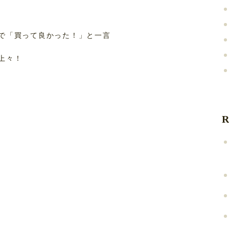
で「買って良かった！」と一言
上々！
R