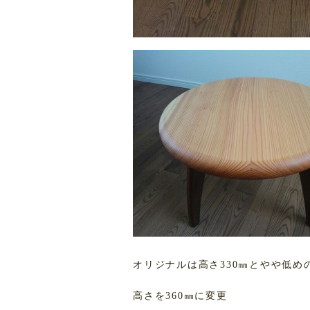
オリジナルは高さ330㎜とやや低
高さを360㎜に変更