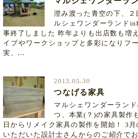
マルシェワンダーランド
澄み渡った青空の下、２
ルシェワンダーランドinFu
事終了しました 昨年よりも出店数も増
イブやワークショップと多彩になりフ
実、...
2013.05.30
つなげる家具
マルシェワンダーランド
つ、本業(？)の家具製作
日からリメイク家具の製作を開始！ 3
いただいた設計士さんからのご紹介で