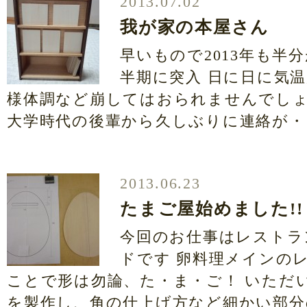
2013.07.02
我が家の本屋さん
早いもので2013年も半
半期に突入 日に日に気
様体調など崩してはおられませんでし
大学時代の後輩から久しぶりに連絡が・・
2013.06.23
たまご屋始めました!!
今回のお仕事はレストラ
ドです 卵料理メインの
ことで形は勿論、た・ま・ご！ いただ
を製作し、角の仕上げ方など細かい部分